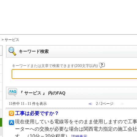
>
サービス
キーワード検索
キーワードまたは文章で検索できます(200文字以内)
『 サービス 』 内のFAQ
11件中 11 - 11 件を表示
≪
2 / 2ページ
≫
工事は必要ですか？
現在使用している電線等をそのまま使用しますので工事
ーターへの交換が必要な場合は関西電力指定の施工会
す。（10分～20分程度）
詳細表示