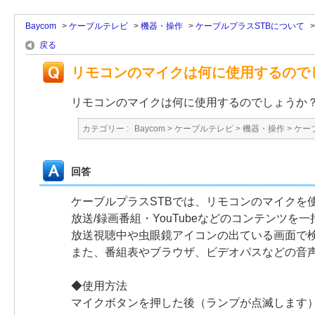
Baycom
>
ケーブルテレビ
>
機器・操作
>
ケーブルプラスSTBについて
戻る
リモコンのマイクは何に使用するので
リモコンのマイクは何に使用するのでしょうか？
カテゴリー :
Baycom
>
ケーブルテレビ
>
機器・操作
>
ケー
回答
ケーブルプラスSTBでは、リモコンのマイクを
放送/録画番組・YouTubeなどのコンテンツ
放送視聴中や虫眼鏡アイコンの出ている画面で
また、番組表やブラウザ、ビデオパスなどの音
◆使用方法
マイクボタンを押した後（ランプが点滅します