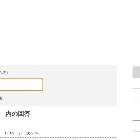
以内)
索
』 内の回答
1 / 3ページ
次へ ≫