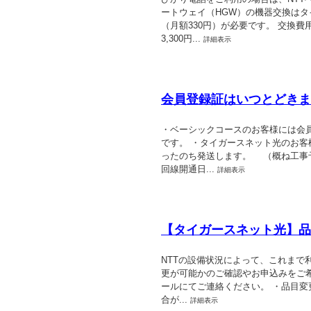
ートウェイ（HGW）の機器交換はタ
（月額330円）が必要です。 交換費
3,300円...
詳細表示
会員登録証はいつとどきま
・ベーシックコースのお客様には会
です。 ・タイガースネット光のお客
ったのち発送します。 （概ね工事
回線開通日...
詳細表示
【タイガースネット光】品
NTTの設備状況によって、これまで
更が可能かのご確認やお申込みをご
ールにてご連絡ください。 ・品目変
合が...
詳細表示