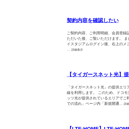
契約内容を確認したい
ご契約内容、ご利用明細、会員登録
ただいた後、ご覧いただけます。 また
イスタジアムログイン後、右上のメ
...
詳細表示
【タイガースネット光】提
「タイガースネット光」の提供エリア
線を利用します。 このため、ドコモ
ッツ光が提供されているエリアでご
での流れ」ページ内「新規開通...
詳
【LTE-HOME】LTE-H