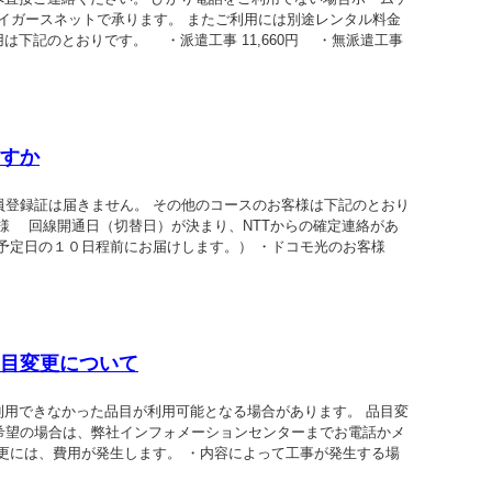
イガースネットで承ります。 またご利用には別途レンタル料金
用は下記のとおりです。 ・派遣工事 11,660円 ・無派遣工事
すか
員登録証は届きません。 その他のコースのお客様は下記のとおり
様 回線開通日（切替日）が決まり、NTTからの確定連絡があ
予定日の１０日程前にお届けします。） ・ドコモ光のお客様
目変更について
利用できなかった品目が利用可能となる場合があります。 品目変
希望の場合は、弊社インフォメーションセンターまでお電話かメ
更には、費用が発生します。 ・内容によって工事が発生する場