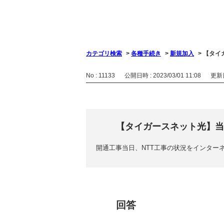
カテゴリ検索
>
各種手続き
>
新規加入
>
【タイ
No : 11133
公開日時 : 2023/03/01 11:08
更新日時
【タイガースネット光】当
開通工事当日、NTT工事の状況をインター
回答