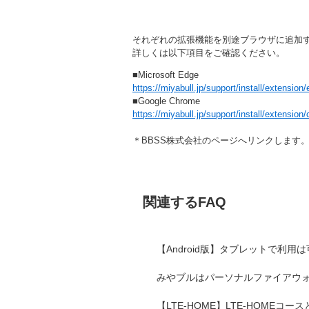
それぞれの拡張機能を別途ブラウザに追加
詳しくは以下項目をご確認ください。
■Microsoft Edge
https://miyabull.jp/support/install/extension
■Google Chrome
https://miyabull.jp/support/install/extension
＊BBSS株式会社のページへリンクします
関連するFAQ
【Android版】タブレットで利用
みやブルはパーソナルファイアウォ
【LTE-HOME】LTE-HOMEコース