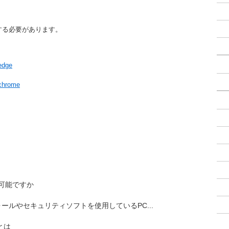
する必要があります。
/edge
/chrome
。
は可能ですか
ールやセキュリティソフトを使用しているPC...
とは